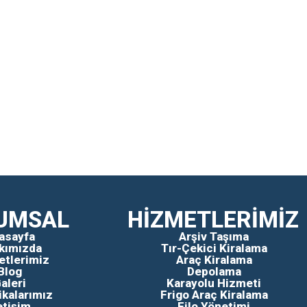
UMSAL
HİZMETLERİMİZ
asayfa
Arşiv Taşıma
kımızda
Tır-Çekici Kiralama
etlerimiz
Araç Kiralama
Blog
Depolama
aleri
Karayolu Hizmeti
ikalarımız
Frigo Araç Kiralama
etişim
Filo Yönetimi