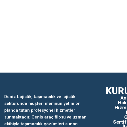
KUR
Deniz Lojistik, taşımacılık ve lojistik
An
Hak
sektöründe müşteri memnuniyetini ön
Hizm
planda tutan profesyonel hizmetler
G
sunmaktadır. Geniş araç filosu ve uzman
Sertif
ekibiyle taşımacılık çözümleri sunan
İl