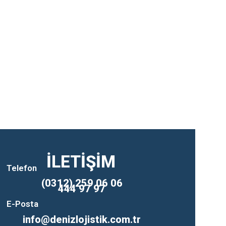
İLETİŞİM
Telefon
(0312) 259 06 06
444 97 97
E-Posta
info@denizlojistik.com.tr