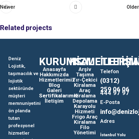
Newer
Older
Related projects
A lacus bibendum pulvinar
Furniture
KURUMSAL
HİZMETLERİM
İLETİŞİ
Deniz
Lojistik,
Anasayfa
Arşiv
Telefon
taşımacılık ve
Hakkımızda
Taşıma
Hizmetlerimiz
Tır-Çekici
(0312)
lojistik
Blog
Kiralama
sektöründe
259 06 06
Galeri
Araç
444 97 97
Sertifikalarımız
Kiralama
müşteri
İletişim
Depolama
E-Posta
memnuniyetini
Karayolu
ön planda
info@denizloj
Hizmeti
Frigo Araç
tutan
Adres
Kiralama
profesyonel
Filo
Yönetimi
hizmetler
İstanbul Yolu