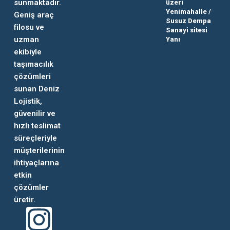
sunmaktadır.
üzeri
Yenimahalle /
Geniş araç
Susuz Dempa
filosu ve
Sanayi sitesi
uzman
Yanı
ekibiyle
taşımacılık
çözümleri
sunan Deniz
Lojistik,
güvenilir ve
hızlı teslimat
süreçleriyle
müşterilerinin
ihtiyaçlarına
etkin
çözümler
üretir.